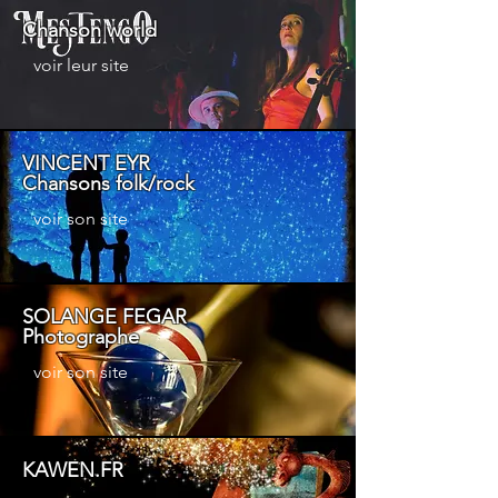
Chanson world
voir leur site
VINCENT EYR
Chansons folk/rock
voir son site
SOLANGE FEGAR
Photographe
voir son site
KAWEN.FR